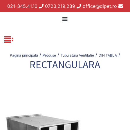
021-345.41.10
0723.219.289
office@dipet.ro
/
/
/
/
Pagina principală
Produse
Tubulatura Ventilatie
DIN TABLA
RECTANGULARA