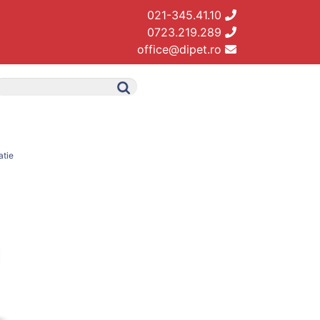
021-345.41.10
0723.219.289
office@dipet.ro
atie