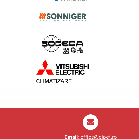
Email:
office@dipet.ro