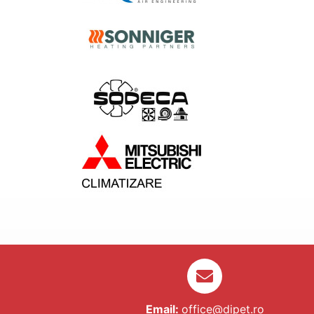
Email:
office@dipet.ro