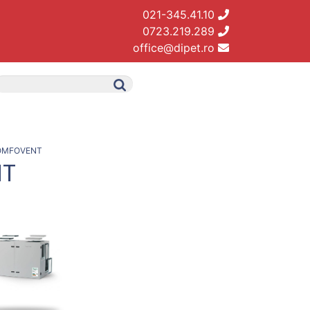
021-345.41.10
0723.219.289
office@dipet.ro
OMFOVENT
NT