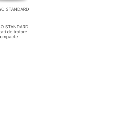
SO STANDARD
SO STANDARD
tati de tratare
compacte