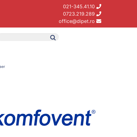
021-345.41.10
0723.219.289
office@dipet.ro
aer