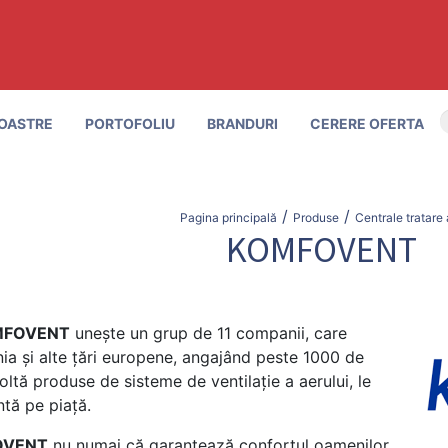
OASTRE
PORTOFOLIU
BRANDURI
CERERE OFERTA
/
/
Pagina principală
Produse
Centrale tratare 
KOMFOVENT
MFOVENT
unește un grup de 11 companii, care
nia și alte țări europene, angajând peste 1000 de
ltă produse de sisteme de ventilație a aerului, le
ntă pe piață.
OVENT
nu numai că garantează confortul oamenilor