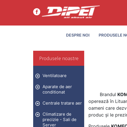
DESPRE NOI
PRODUSELE N
Produsele noastre
Ventilatoare
Aparate de aer
conditionat
Brandul
KO
operează în Litua
Centrale tratare aer
oameni care dezvo
Climatizare de
produc și le prezi
precizie - Sali de
Server
Produsele
KOMF