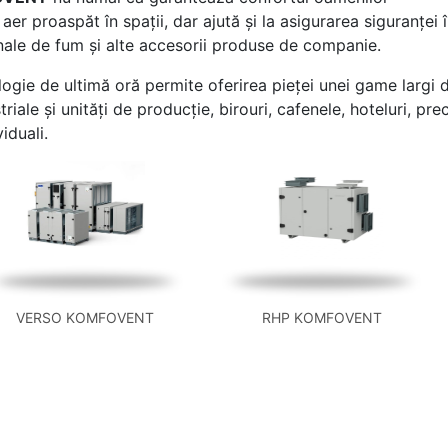
 aer proaspăt în spații, dar ajută și la asigurarea siguranței
anale de fum și alte accesorii produse de companie.
ologie de ultimă oră permite oferirea pieței unei game larg
striale și unități de producție, birouri, cafenele, hoteluri, p
viduali.
VERSO KOMFOVENT
RHP KOMFOVENT