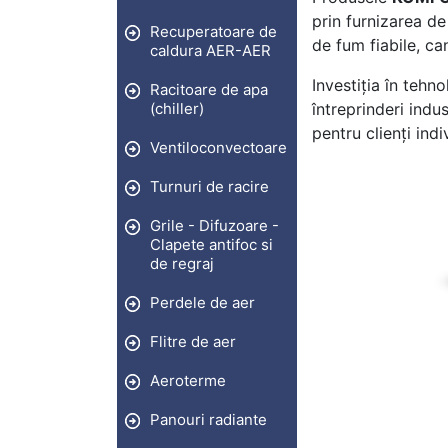
prin furnizarea de
Recuperatoare de
de fum fiabile, c
caldura AER-AER
Investiția în tehn
Racitoare de apa
(chiller)
întreprinderi indu
pentru clienți indi
Ventiloconvectoare
Turnuri de racire
Grile - Difuzoare -
Clapete antifoc si
de regraj
Perdele de aer
Flitre de aer
Aeroterme
Panouri radiante