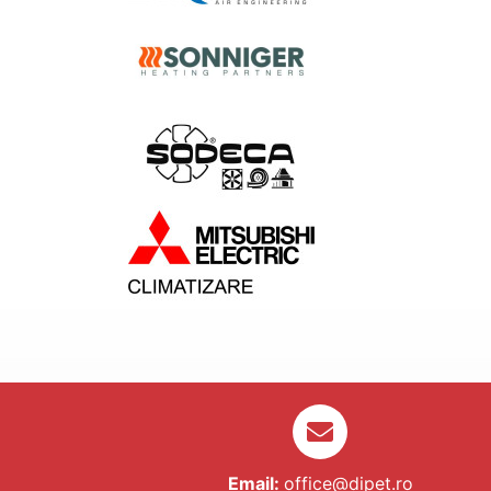
Email:
office@dipet.ro