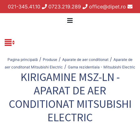
021-345.41.10
0723.219.289
office@dipet.ro
/
/
/
Pagina principală
Produse
Aparate de aer conditionat
Aparate de
/
aer conditonat Mitsubishi Electric
Gama rezidentiala - Mitsubishi Electric
KIRIGAMINE MSZ-LN -
APARAT DE AER
CONDITIONAT MITSUBISHI
ELECTRIC