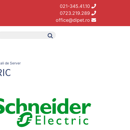
021-345.41.10
0723.219.289
office@dipet.ro
ali de Server
RIC