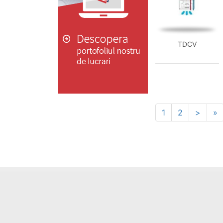
TDCV
1
2
>
»