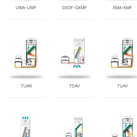
UWA-UWF
GXDF-GXMF
XMA-XMF
TUAR
TDAV
TUAV