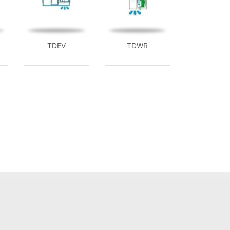
TDEV
TDWR