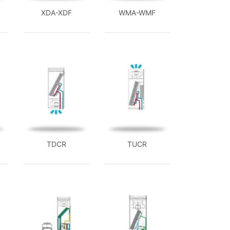
XDA-XDF
WMA-WMF
TDCR
TUCR