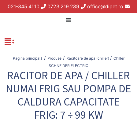
021-345.41.10
0723.219.289
office@dipet.ro
/
/
/
Pagina principală
Produse
Racitoare de apa (chiller)
Chiller
SCHNEIDER ELECTRIC
RACITOR DE APA / CHILLER
NUMAI FRIG SAU POMPA DE
CALDURA CAPACITATE
FRIG: 7 ÷ 99 KW