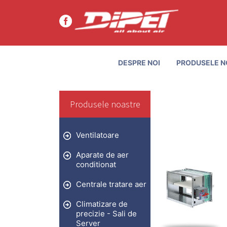
DESPRE NOI
PRODUSELE N
Produsele noastre
Ventilatoare
Aparate de aer
conditionat
Centrale tratare aer
Climatizare de
precizie - Sali de
Server