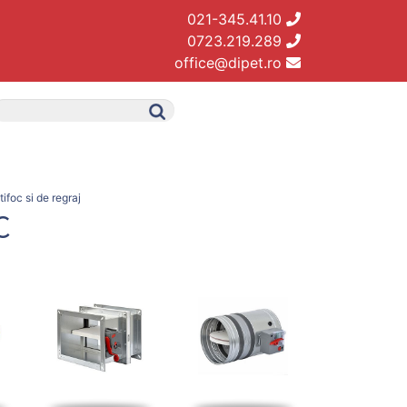
021-345.41.10
0723.219.289
office@dipet.ro
ifoc si de regraj
C