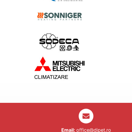
Email:
office@dipet.ro